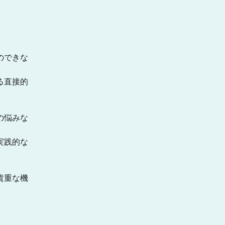
のできな
る直接的
の悩みな
実践的な
貴重な機