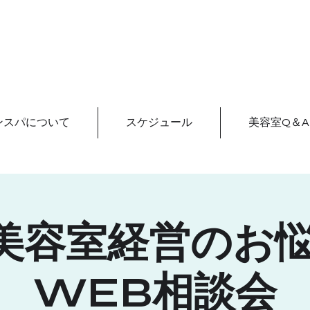
ンスパについて
スケジュール
美容室Q＆A
st)美容室経営のお
WEB相談会